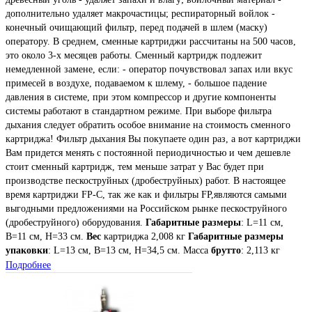
дополнительно удаляет макрочастицы; респираторный войлок -
конечный очищающий фильтр, перед подачей в шлем (маску)
оператору. В среднем, сменные картриджи рассчитаны на 500 часов,
это около 3-х месяцев работы. Сменный картридж подлежит
немедленной замене, если: - оператор почувствовал запах или вкус
примесей в воздухе, подаваемом к шлему, - большое падение
давления в системе, при этом компрессор и другие компоненты
системы работают в стандартном режиме. При выборе фильтра
дыхания следует обратить особое внимание на стоимость сменного
картриджа! Фильтр дыхания Вы покупаете один раз, а вот картриджи
Вам придется менять с постоянной периодичностью и чем дешевле
стоит сменный картридж, тем меньше затрат у Вас будет при
производстве пескоструйных (дробеструйных) работ. В настоящее
время картриджи FP-C, так же как и фильтры FP,являются самыми
выгодными предложениями на Российском рынке пескоструйного
(дробеструйного) оборудования.
Габаритные размеры
: L=11 см,
B=11 см, Н=33 см.
Вес
картриджа 2,008 кг
Габаритные размеры
упаковки
: L=13 см, B=13 см, Н=34,5 см. Масса
брутто
: 2,113 кг
Подробнее