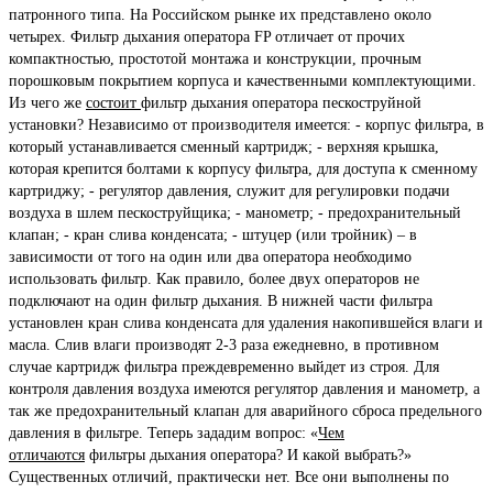
патронного типа. На Российском рынке их представлено около
четырех. Фильтр дыхания оператора FP отличает от прочих
компактностью, простотой монтажа и конструкции, прочным
порошковым покрытием корпуса и качественными комплектующими.
Из чего же
состоит
фильтр дыхания оператора пескоструйной
установки? Независимо от производителя имеется: - корпус фильтра, в
который устанавливается сменный картридж; - верхняя крышка,
которая крепится болтами к корпусу фильтра, для доступа к сменному
картриджу; - регулятор давления, служит для регулировки подачи
воздуха в шлем пескоструйщика; - манометр; - предохранительный
клапан; - кран слива конденсата; - штуцер (или тройник) – в
зависимости от того на один или два оператора необходимо
использовать фильтр. Как правило, более двух операторов не
подключают на один фильтр дыхания. В нижней части фильтра
установлен кран слива конденсата для удаления накопившейся влаги и
масла. Слив влаги производят 2-3 раза ежедневно, в противном
случае картридж фильтра преждевременно выйдет из строя. Для
контроля давления воздуха имеются регулятор давления и манометр, а
так же предохранительный клапан для аварийного сброса предельного
давления в фильтре. Теперь зададим вопрос: «
Чем
отличаются
фильтры дыхания оператора? И какой выбрать?»
Существенных отличий, практически нет. Все они выполнены по