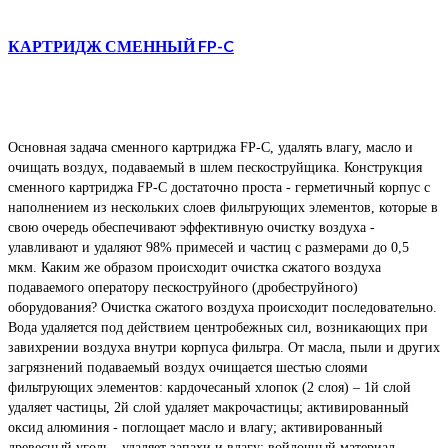
КАРТРИДЖ СМЕННЫЙ FP-C
Основная задача сменного картриджа FP-C, удалять влагу, масло и
очищать воздух, подаваемый в шлем пескоструйщика. Конструкция
сменного картриджа FP-C достаточно проста - герметичный корпус с
наполнением из нескольких слоев фильтрующих элементов, которые в
свою очередь обеспечивают эффективную очистку воздуха -
улавливают и удаляют 98% примесей и частиц с размерами до 0,5
мкм. Каким же образом происходит очистка сжатого воздуха
подаваемого оператору пескоструйного (дробеструйного)
оборудования? Очистка сжатого воздуха происходит последовательно.
Вода удаляется под действием центробежных сил, возникающих при
завихрении воздуха внутри корпуса фильтра. От масла, пыли и других
загрязнений подаваемый воздух очищается шестью слоями
фильтрующих элементов: кардочесаный хлопок (2 слоя) – 1й слой
удаляет частицы, 2й слой удаляет макрочастицы; активированный
оксид алюминия - поглощает масло и влагу; активированный
древесный уголь - удаляет запахи и влагу; войлочный материал -