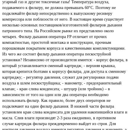
угарный газ и другие токсичные газы! Температура воздуха,
подаваемого к фильтру, не должна превышать 60°С. Поэтому не
подключайте фильтр непосредственно к выпускному ресиверу
компрессора или поблизости от него. В настоящее время существует
несколько основных поставщиков/изготовителей фильтров дыхания
патронного типа. На Российском рынке их представлено около
четырех. Фильтр дыхания оператора FP отличает от прочих
компактностью, простотой монтажа и конструкции, прочным
порошковым покрытием корпуса и качественными комплектующими.
Из чего же состоит фильтр дыхания оператора пескоструйной
установки? Независимо от производителя имеется: - корпус фильтра, в
который устанавливается сменный картридж; - верхняя крышка,
которая крепится болтами к корпусу фильтра, для доступа к сменному
картриджу; - регулятор давления, служит для регулировки подачи
воздуха в шлем пескоструйщика; - манометр; - предохранительный
клапан; - кран слива конденсата; - штуцер (или тройник) – в
зависимости от того на один или два оператора необходимо
использовать фильтр. Как правило, более двух операторов не
подключают на один фильтр дыхания. В нижней части фильтра
установлен кран слива конденсата для удаления накопившейся влаги и
масла. Слив влаги производят 2-3 раза ежедневно, в противном
случае картридж фильтра преждевременно выйдет из строя. Для
контроля давления воздуха имеются регулятор давления и манометр, а