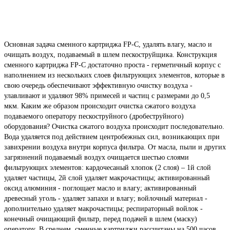
Основная задача сменного картриджа FP-C, удалять влагу, масло и
очищать воздух, подаваемый в шлем пескоструйщика. Конструкция
сменного картриджа FP-C достаточно проста - герметичный корпус с
наполнением из нескольких слоев фильтрующих элементов, которые в
свою очередь обеспечивают эффективную очистку воздуха -
улавливают и удаляют 98% примесей и частиц с размерами до 0,5
мкм. Каким же образом происходит очистка сжатого воздуха
подаваемого оператору пескоструйного (дробеструйного)
оборудования? Очистка сжатого воздуха происходит последовательно.
Вода удаляется под действием центробежных сил, возникающих при
завихрении воздуха внутри корпуса фильтра. От масла, пыли и других
загрязнений подаваемый воздух очищается шестью слоями
фильтрующих элементов: кардочесаный хлопок (2 слоя) – 1й слой
удаляет частицы, 2й слой удаляет макрочастицы; активированный
оксид алюминия - поглощает масло и влагу; активированный
древесный уголь - удаляет запахи и влагу; войлочный материал -
дополнительно удаляет макрочастицы; респираторный войлок -
конечный очищающий фильтр, перед подачей в шлем (маску)
оператору. В среднем, сменные картриджи рассчитаны на 500 часов,