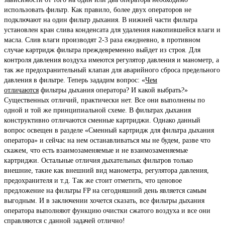
использовать фильтр. Как правило, более двух операторов не
подключают на один фильтр дыхания. В нижней части фильтра
установлен кран слива конденсата для удаления накопившейся влаги и
масла. Слив влаги производят 2-3 раза ежедневно, в противном
случае картридж фильтра преждевременно выйдет из строя. Для
контроля давления воздуха имеются регулятор давления и манометр, а
так же предохранительный клапан для аварийного сброса предельного
давления в фильтре. Теперь зададим вопрос: «
Чем
отличаются
фильтры дыхания оператора? И какой выбрать?»
Существенных отличий, практически нет. Все они выполнены по
одной и той же принципиальной схеме. В фильтрах дыхания
конструктивно отличаются сменные картриджи. Однако данный
вопрос освещен в разделе «Сменный картридж для фильтра дыхания
оператора» и сейчас на нем останавливаться мы не будем, разве что
скажем, что есть взаимозаменяемые и не взаимозаменяемые
картриджи. Остальные отличия дыхательных фильтров только
внешние, такие как внешний вид манометра, регулятора давления,
предохранителя и т.д. Так же стоит отметить, что ценовое
предложение на фильтры FP на сегодняшний день является самым
выгодным. И в заключении хочется сказать, все фильтры дыхания
оператора выполняют функцию очистки сжатого воздуха и все они
справляются с данной задачей отлично!