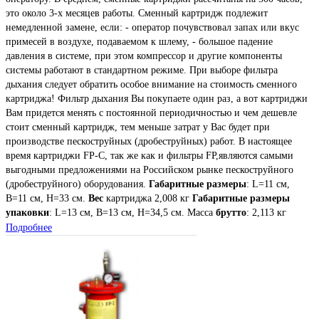
это около 3-х месяцев работы. Сменный картридж подлежит
немедленной замене, если: - оператор почувствовал запах или вкус
примесей в воздухе, подаваемом к шлему, - большое падение
давления в системе, при этом компрессор и другие компоненты
системы работают в стандартном режиме. При выборе фильтра
дыхания следует обратить особое внимание на стоимость сменного
картриджа! Фильтр дыхания Вы покупаете один раз, а вот картриджи
Вам придется менять с постоянной периодичностью и чем дешевле
стоит сменный картридж, тем меньше затрат у Вас будет при
производстве пескоструйных (дробеструйных) работ. В настоящее
время картриджи FP-C, так же как и фильтры FP,являются самыми
выгодными предложениями на Российском рынке пескоструйного
(дробеструйного) оборудования.
Габаритные размеры
: L=11 см,
B=11 см, Н=33 см.
Вес
картриджа 2,008 кг
Габаритные размеры
упаковки
: L=13 см, B=13 см, Н=34,5 см. Масса
брутто
: 2,113 кг
Подробнее