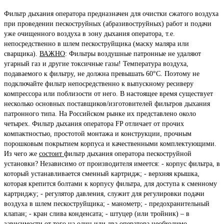
Фильтр дыхания оператора предназначен для очистки сжатого воздуха
при проведении пескоструйных (абразивоструйных) работ и подачи
уже очищенного воздуха в зону дыхания оператора, т.е.
непосредственно в шлем пескоструйщика (маску маляра или
сварщика).
ВАЖНО
: Фильтры воздушные патронные не удаляют
угарный газ и другие токсичные газы! Температура воздуха,
подаваемого к фильтру, не должна превышать 60°С. Поэтому не
подключайте фильтр непосредственно к выпускному ресиверу
компрессора или поблизости от него. В настоящее время существует
несколько основных поставщиков/изготовителей фильтров дыхания
патронного типа. На Российском рынке их представлено около
четырех. Фильтр дыхания оператора FP отличает от прочих
компактностью, простотой монтажа и конструкции, прочным
порошковым покрытием корпуса и качественными комплектующими.
Из чего же
состоит
фильтр дыхания оператора пескоструйной
установки? Независимо от производителя имеется: - корпус фильтра, в
который устанавливается сменный картридж; - верхняя крышка,
которая крепится болтами к корпусу фильтра, для доступа к сменному
картриджу; - регулятор давления, служит для регулировки подачи
воздуха в шлем пескоструйщика; - манометр; - предохранительный
клапан; - кран слива конденсата; - штуцер (или тройник) – в
зависимости от того на один или два оператора необходимо