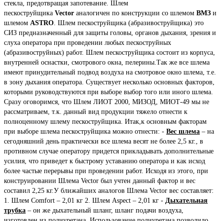
стекла, предотвращая запотевание. Шлем
пескоструйщика
Vector
аналогичен по конструкции со шлемом
ВМЗ
и
шлемом
ASTRO
. Шлем пескоструйщика (абразивоструйщика) это
СИЗ предназначенный для защиты головы, органов дыхания, зрения и
слуха оператора при проведении любых пескоструйных
(абразивоструйных) работ. Шлем пескоструйщика состоит из корпуса,
внутренней оснастки, смотрового окна, пелерины.Так же все шлема
имеют принудительный подвод воздуха на смотровое окно шлема, т.е.
в зону дыхания оператора. Существует несколько основных факторов,
которыми руководствуются при выборе выбор того или иного шлема.
Сразу оговоримся, что Шлем ЛИОТ 2000, МИЗОД, МИОТ-49 мы не
рассматриваем, т.к. данный вид продукции тяжело отнести к
полноценному шлему пескоструйщика. Итак,к основным факторам
при выборе шлема пескоструйщика можно отнести: -
Вес шлема
– на
сегодняшний день практически все шлема весят не более 2,5 кг., в
противном случае оператору придется прикладывать дополнительные
усилия, что приведет к быстрому уставанию оператора и как исход
более частые перерывы при проведении работ. Исходя из этого, при
конструировании Шлема Vector был учтен данный фактор и вес
составил 2,25 кг.У ближайших аналогов Шлема Vector вес составляет:
1. Шлем Comfort – 2,01 кг 2. Шлем Aspect – 2,01 кг -
Д
ыхательная
трубка
– он же дыхательный шланг, шланг подачи воздуха,
изготовлен из полиуретана, Использование полиуретана позволило