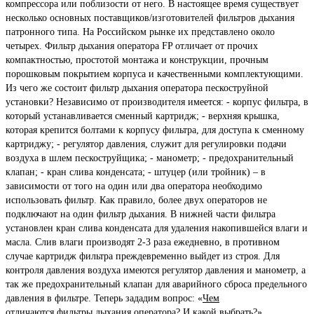
компрессора или поблизости от него. В настоящее время существует
несколько основных поставщиков/изготовителей фильтров дыхания
патронного типа. На Российском рынке их представлено около
четырех. Фильтр дыхания оператора FP отличает от прочих
компактностью, простотой монтажа и конструкции, прочным
порошковым покрытием корпуса и качественными комплектующими.
Из чего же состоит фильтр дыхания оператора пескоструйной
установки? Независимо от производителя имеется: - корпус фильтра, в
который устанавливается сменный картридж; - верхняя крышка,
которая крепится болтами к корпусу фильтра, для доступа к сменному
картриджу; - регулятор давления, служит для регулировки подачи
воздуха в шлем пескоструйщика; - манометр; - предохранительный
клапан; - кран слива конденсата; - штуцер (или тройник) – в
зависимости от того на один или два оператора необходимо
использовать фильтр. Как правило, более двух операторов не
подключают на один фильтр дыхания. В нижней части фильтра
установлен кран слива конденсата для удаления накопившейся влаги и
масла. Слив влаги производят 2-3 раза ежедневно, в противном
случае картридж фильтра преждевременно выйдет из строя. Для
контроля давления воздуха имеются регулятор давления и манометр, а
так же предохранительный клапан для аварийного сброса предельного
давления в фильтре. Теперь зададим вопрос: «
Чем
отличаются
фильтры дыхания оператора? И какой выбрать?»