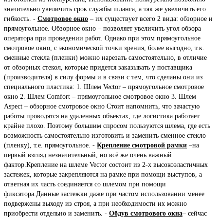
значительно увеличить срок службы шланга, а так же увеличить его
гибкость. -
Смотровое окно
– их существует всего 2 вида: обзорное и
прямоугольное. Обзорное окно – позволяет увеличить угол обзора
оператора при проведении работ. Однако при этом прямоугольное
смотровое окно, с экономической точки зрения, более выгодно, т.к.
сменные стекла (пленки) можно нарезать самостоятельно, в отличие
от обзорных стекол, которые придется заказывать у поставщика
(производителя) в силу формы и в связи с тем, что сделаны они из
специального пластика: 1. Шлем Vector – прямоугольное смотровое
окно 2. Шлем Comfort – прямоугольное смотровое окно 3. Шлем
Aspect – обзорное смотровое окно Стоит напомнить, что зачастую
работы проводятся на удаленных объектах, где логистика работает
крайне плохо. Поэтому большим спросом пользуются шлема, где есть
возможность самостоятельно изготовить и заменить сменное стекло
(пленку), т.е. прямоугольное. -
Крепление смотровой рамки
–на
первый взгляд незначительный, но всё же очень важный
фактор.Крепление на шлеме Vector состоит из 2-х высокоэластичных
застежек, которые закрепляются на рамке при помощи выступов, а
ответная их часть соединяется со шлемом при помощи
фиксатора.Данные застежки даже при частом использовании менее
подвержены выходу из строя, а при необходимости их можно
приобрести отдельно и заменить. -
Обдув смотрового окна
– сейчас