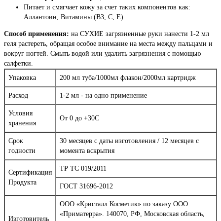
Питает и смягчает кожу за счет таких компонентов как:
Аллантоин, Витамины (В3, С, Е)
Способ применения:
на СУХИЕ загрязненные руки нанести 1-2 мл
геля растереть, обращая особое внимание на места между пальцами и
вокруг ногтей. Смыть водой или удалить загрязнения с помощью
салфетки.
Упаковка
200 мл туба/1000мл флакон/2000мл картридж
Расход
1-2 мл - на одно применение
Условия
От 0 до +30С
хранения
Срок
30 месяцев с даты изготовления / 12 месяцев с
годности
момента вскрытия
ТР ТС 019/2011
Сертификация
Продукта
ГОСТ 31696-2012
ООО «Кристалл Косметик» по заказу ООО
«Приматерра». 140070, РФ, Московская область,
Изготовитель