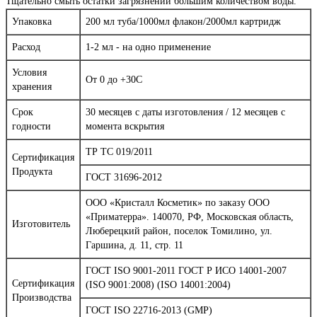
Тщательно смыть остатки загрязнений большим количеством воды.
Упаковка
200 мл туба/1000мл флакон/2000мл картридж
Расход
1-2 мл - на одно применение
Условия
От 0 до +30С
хранения
Срок
30 месяцев с даты изготовления / 12 месяцев с
годности
момента вскрытия
ТР ТС 019/2011
Сертификация
Продукта
ГОСТ 31696-2012
ООО «Кристалл Косметик» по заказу ООО
«Приматерра». 140070, РФ, Московская область,
Изготовитель
Люберецкий район, поселок Томилино, ул.
Гаршина, д. 11, стр. 11
ГОСТ ISO 9001-2011 ГОСТ Р ИСО 14001-2007
Сертификация
(ISO 9001:2008) (ISO 14001:2004)
Производства
ГОСТ ISO 22716-2013 (GMP)