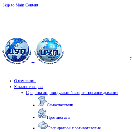
Skip to Main Content
info@samspas.ru
С
О компании
Каталог товаров
Средства индивидуальной защиты органов дыхания
Самоспасатели
Противогазы
Респираторы противогазовые