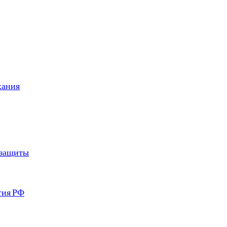
хания
 защиты
тия РФ