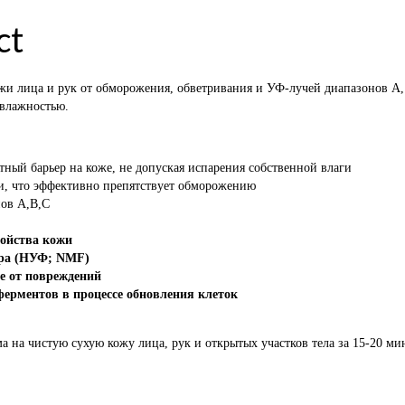
ct
и лица и рук от обморожения, обветривания и УФ-лучей диапазонов А, 
 влажностью.
тный барьер на коже, не допуская испарения собственной влаги
и, что эффективно препятствует обморожению
нов А,В,С
войства кожи
ора (НУФ; NMF)
е от повреждений
ерментов в процессе обновления клеток
 на чистую сухую кожу лица, рук и открытых участков тела за 15-20 мин