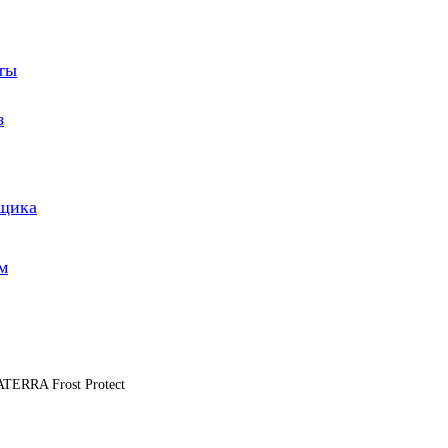
оты
з
йщика
м
TERRA Frost Protect