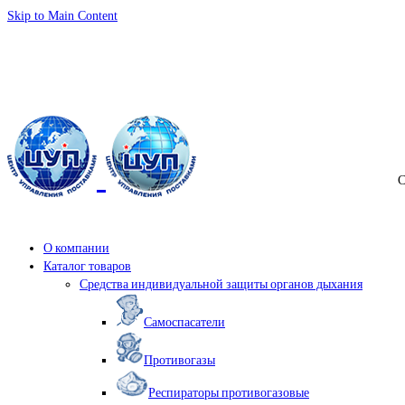
Skip to Main Content
info@samspas.ru
С
О компании
Каталог товаров
Средства индивидуальной защиты органов дыхания
Самоспасатели
Противогазы
Респираторы противогазовые