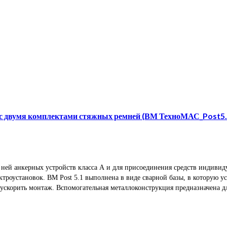
е, с двумя комплектами стяжных ремней (ВМ ТехноМАС_Post5.
а ней анкерных устройств класса А и для присоединения средств индиви
троустановок. ВМ Post 5.1 выполнена в виде сварной базы, в которую у
ускорить монтаж. Вспомогательная металлоконструкция предназначена д