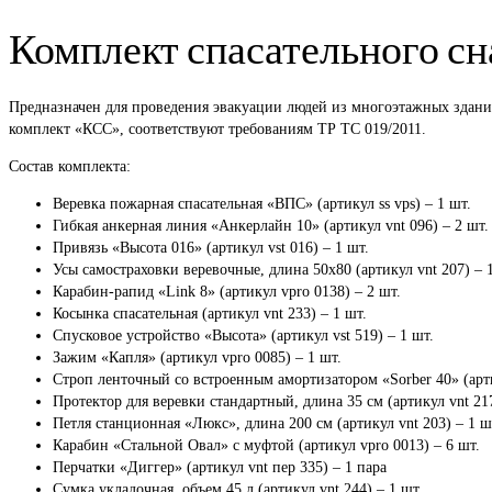
Комплект спасательного с
Предназначен для проведения эвакуации людей из многоэтажных здани
комплект «КСС», соответствуют требованиям ТР ТС 019/2011.
Состав комплекта:
Веревка пожарная спасательная «ВПС» (артикул ss vps) – 1 шт.
Гибкая анкерная линия «Анкерлайн 10» (артикул vnt 096) – 2 шт.
Привязь «Высота 016» (артикул vst 016) – 1 шт.
Усы самостраховки веревочные, длина 50х80 (артикул vnt 207) – 
Карабин-рапид «Link 8» (артикул vpro 0138) – 2 шт.
Косынка спасательная (артикул vnt 233) – 1 шт.
Спусковое устройство «Высота» (артикул vst 519) – 1 шт.
Зажим «Капля» (артикул vpro 0085) – 1 шт.
Строп ленточный со встроенным амортизатором «Sorber 40» (артик
Протектор для веревки стандартный, длина 35 см (артикул vnt 217
Петля станционная «Люкс», длина 200 см (артикул vnt 203) – 1 ш
Карабин «Стальной Овал» с муфтой (артикул vpro 0013) – 6 шт.
Перчатки «Диггер» (артикул vnt пер 335) – 1 пара
Сумка укладочная, объем 45 л (артикул vnt 244) – 1 шт.