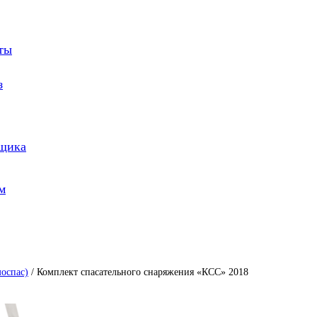
оты
з
йщика
м
оспас)
/ Комплект спасательного снаряжения «КСС» 2018