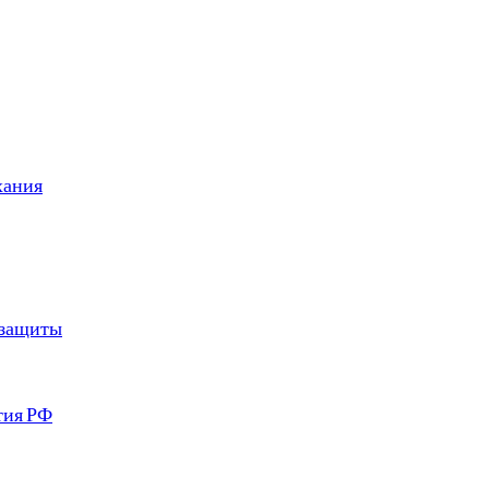
хания
 защиты
тия РФ