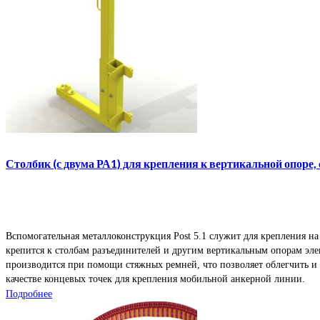
Столбик (с двума РА1) для крепления к вертикальной опор
Вспомогательная металлоконструкция Post 5.1 служит для крепления н
крепится к столбам разъединителей и другим вертикальным опорам элек
производится при помощи стяжных ремней, что позволяет облегчить и 
качестве концевых точек для крепления мобильной анкерной линии.
Подробнее