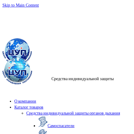
Skip to Main Content
info@samspas.ru
г.
Самара
.,
Ново-Садовая 106 Н
8:30-18:30
+7 (903) 301-41-61
,
+7(846) 200-00-57
Средства индивидуальной защиты
Средства
индивиду
защиты
О компании
Каталог товаров
Средства индивидуальной защиты органов дыхания
Самоспасатели