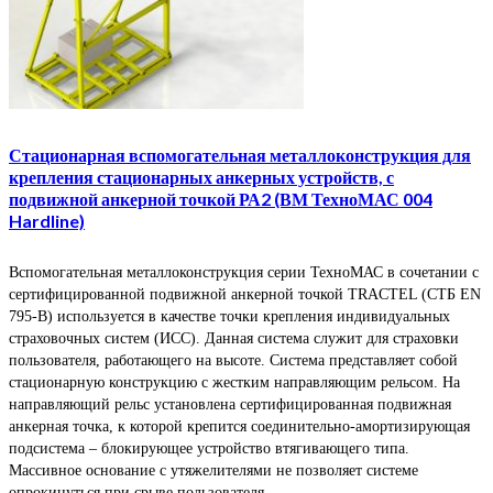
Стационарная вспомогательная металлоконструкция для
крепления стационарных анкерных устройств, с
подвижной анкерной точкой РА2 (ВМ ТехноМАС 004
Hardline)
Вспомогательная металлоконструкция серии ТехноМАС в сочетании с
сертифицированной подвижной анкерной точкой TRACTEL (СТБ EN
795‑B) используется в качестве точки крепления индивидуальных
страховочных систем (ИСС). Данная система служит для страховки
пользователя, работающего на высоте. Система представляет собой
стационарную конструкцию с жестким направляющим рельсом. На
направляющий рельс установлена сертифицированная подвижная
анкерная точка, к которой крепится соединительно-амортизирующая
подсистема – блокирующее устройство втягивающего типа.
Массивное основание с утяжелителями не позволяет системе
опрокинуться при срыве пользователя.