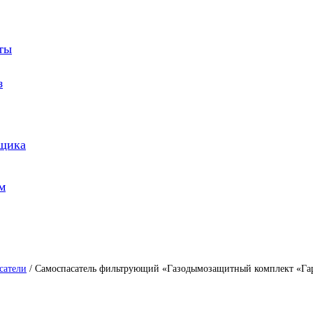
оты
з
йщика
м
сатели
/ Самоспасатель фильтрующий «Газодымозащитный комплект «Гар