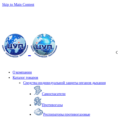
Skip to Main Content
info@samspas.ru
С
О компании
Каталог товаров
Средства индивидуальной защиты органов дыхания
Самоспасатели
Противогазы
Респираторы противогазовые