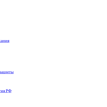
хания
 защиты
тия РФ