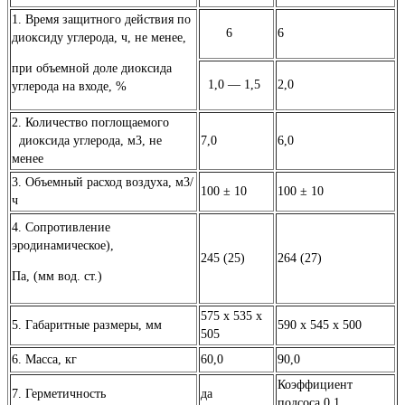
1. Время защитного действия по
6
6
диоксиду углерода, ч, не менее,
при объемной доле диоксида
1,0 — 1,5
2,0
углерода на входе, %
2. Количество поглощаемого
диоксида углерода, м3, не
7,0
6,0
менее
3. Объемный расход воздуха, м3/
100 ± 10
100 ± 10
ч
4. Сопротивление
эродинамическое),
245 (25)
264 (27)
Па, (мм вод. ст.)
575 х 535 х
5. Габаритные размеры, мм
590 х 545 х 500
505
6. Масса, кг
60,0
90,0
Коэффициент
7. Герметичность
да
подсоса 0,1