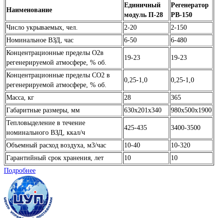
Единичный
Регенератор
Наименование
модуль П-28
РВ-150
Число укрываемых, чел.
2-20
2-150
Номинальное ВЗД, час
6-50
6-480
Концентрационные пределы O2в
19-23
19-23
регенерируемой атмосфере, % об.
Концентрационные пределы CO2 в
0,25-1,0
0,25-1,0
регенерируемой атмосфере, % об.
Масса, кг
28
365
Габаритные размеры, мм
630x201x340
980x500x1900
Тепловыделение в течение
425-435
3400-3500
номинального ВЗД, ккал/ч
Объемный расход воздуха, м3/час
10-40
10-320
Гарантийный срок хранения, лет
10
10
Подробнее