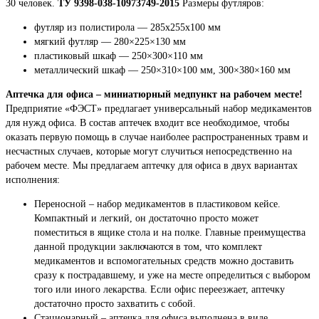
30 человек.
ТУ 9398-038-10973749-2015
Размеры футляров:
футляр из полистирола — 285x255x100 мм
мягкий футляр — 280×225×130 мм
пластиковый шкаф — 250×300×110 мм
металлический шкаф — 250×310×100 мм, 300×380×160 мм
Аптечка для офиса – миниатюрный медпункт на рабочем месте!
Предприятие «ФЭСТ» предлагает универсальный набор медикаментов
для нужд офиса. В состав аптечек входит все необходимое, чтобы
оказать первую помощь в случае наиболее распространенных травм и
несчастных случаев, которые могут случиться непосредственно на
рабочем месте. Мы предлагаем аптечку для офиса в двух вариантах
исполнения:
Переносной – набор медикаментов в пластиковом кейсе.
Компактный и легкий, он достаточно просто может
поместиться в ящике стола и на полке. Главные преимущества
данной продукции заключаются в том, что комплект
медикаментов и вспомогательных средств можно доставить
сразу к пострадавшему, и уже на месте определиться с выбором
того или иного лекарства. Если офис переезжает, аптечку
достаточно просто захватить с собой.
Стационарный – аптечка для офиса выполнена в виде