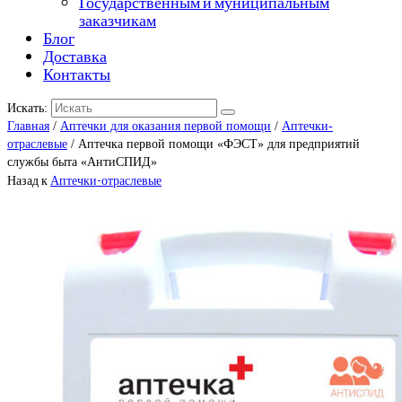
Государственным и муниципальным
заказчикам
Блог
Доставка
Контакты
Искать:
Главная
/
Аптечки для оказания первой помощи
/
Аптечки-
отраслевые
/ Аптечка первой помощи «ФЭСТ» для предприятий
службы быта «АнтиСПИД»
Назад к
Аптечки-отраслевые