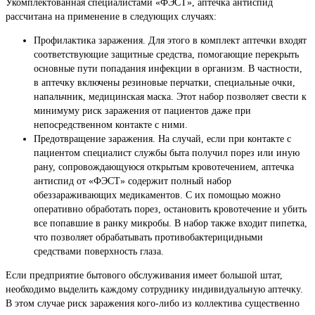
Укомплектованная специалистами «ФЭСТ», аптечка антиспид
рассчитана на применение в следующих случаях:
Профилактика заражения. Для этого в комплект аптечки входят
соответствующие защитные средства, помогающие перекрыть
основные пути попадания инфекции в организм. В частности,
в аптечку включены резиновые перчатки, специальные очки,
напальчник, медицинская маска. Этот набор позволяет свести к
минимуму риск заражения от пациентов даже при
непосредственном контакте с ними.
Предотвращение заражения. На случай, если при контакте с
пациентом специалист службы быта получил порез или иную
рану, сопровождающуюся открытым кровотечением, аптечка
антиспид от «ФЭСТ» содержит полный набор
обеззараживающих медикаментов. С их помощью можно
оперативно обработать порез, остановить кровотечение и убить
все попавшие в ранку микробы. В набор также входит пипетка,
что позволяет обрабатывать противобактерицидными
средствами поверхность глаза.
Если предприятие бытового обслуживания имеет большой штат,
необходимо выделить каждому сотруднику индивидуальную аптечку.
В этом случае риск заражения кого-либо из коллектива существенно