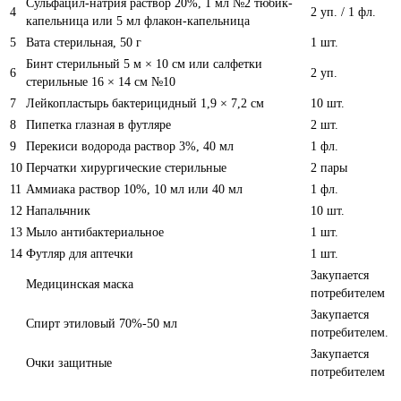
Сульфацил-натрия раствор 20%, 1 мл №2 тюбик-
4
2 уп. / 1 фл.
капельница или 5 мл флакон-капельница
5
Вата стерильная, 50 г
1 шт.
Бинт стерильный 5 м × 10 см или салфетки
6
2 уп.
стерильные 16 × 14 см №10
7
Лейкопластырь бактерицидный 1,9 × 7,2 см
10 шт.
8
Пипетка глазная в футляре
2 шт.
9
Перекиси водорода раствор 3%, 40 мл
1 фл.
10
Перчатки хирургические стерильные
2 пары
11
Аммиака раствор 10%, 10 мл или 40 мл
1 фл.
12
Напальчник
10 шт.
13
Мыло антибактериальное
1 шт.
14
Футляр для аптечки
1 шт.
Закупается
Медицинская маска
потребителем
Закупается
Спирт этиловый 70%-50 мл
потребителем.
Закупается
Очки защитные
потребителем