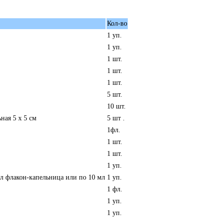
Кол-во
1 уп.
1 уп.
1 шт.
1 шт.
1 шт.
5 шт.
10 шт.
ная 5 x 5 см
5 шт .
1фл.
1 шт.
1 шт.
1 уп.
л флакон-капельница или по 10 мл
1 уп.
1 фл.
1 уп.
1 уп.