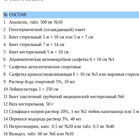
№
СОСТАВ
1
Анальгин, табл. 500 мг №10
2
Гипотермический (охлаждающий) пакет
3
Бинт стерильный 5 м × 10 см или 5 м × 7 см
4
Бинт стерильный 7 м × 14 см
5
Бинт нестерильный 5 м × 10 см
6
Атравматическая антимикробная салфетка 6 × 10 см №1
7
Салфетки антисептические спиртовые
8
Салфетка кровоостанавливающая 6 × 10 см №3 или марлевая стериль
9
Раствор йода спиртовой 5%, 10 мл
10
Лейкопластырь 1 × 250 см
11
Бинт эластичный трубчатый медицинский нестерильный №6
12
Вата нестерильная, 50 г
13
Сульфацил-натрия раствор 20%, 1 мл №2 тюбик-капельница или 5 м
14
Перекиси водорода раствор 3%, 40 мл
15
Нитроглицерин, капс. 0,5 мг №20 или табл. 0,5 мг №40
16
Валидол, табл. 60 мг №6 или №10