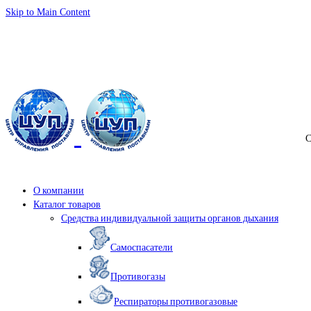
Skip to Main Content
info@samspas.ru
С
О компании
Каталог товаров
Средства индивидуальной защиты органов дыхания
Самоспасатели
Противогазы
Респираторы противогазовые