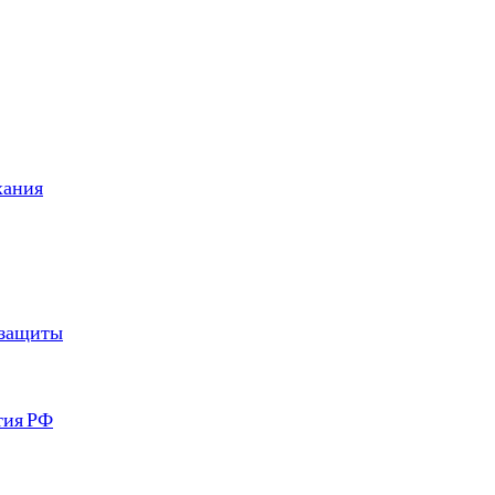
хания
 защиты
тия РФ